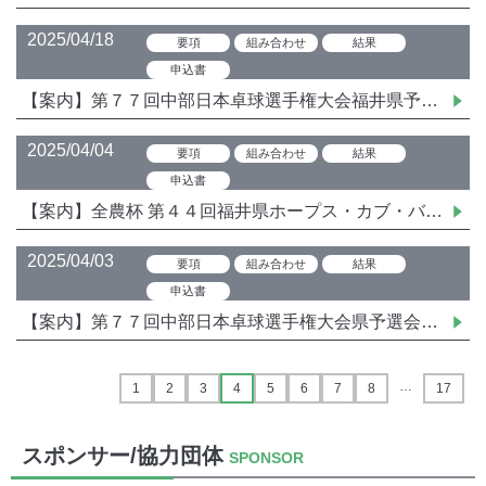
2025/04/18
要項
組み合わせ
結果
申込書
【案内】第７７回中部日本卓球選手権大会福井県予選会（カデット）
2025/04/04
要項
組み合わせ
結果
申込書
【案内】全農杯 第４４回福井県ホープス・カブ・バンビ卓球選手権大会
2025/04/03
要項
組み合わせ
結果
申込書
【案内】第７７回中部日本卓球選手権大会県予選会（一般・ジュニア）
投
…
1
2
3
4
5
6
7
8
17
稿
ナ
スポンサー/協力団体
SPONSOR